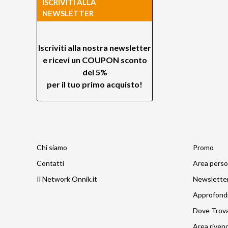
ISCRIVITI ALLA
NEWSLETTER
Iscriviti alla nostra newsletter
e ricevi un
COUPON sconto
del 5%
per il tuo primo acquisto!
Chi siamo
Promo
Contatti
Area perso
Il Network Onnik.it
Newslette
Approfond
Dove Trov
Area rivend