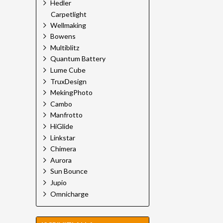
Hedler
Carpetlight
Wellmaking
Bowens
Multiblitz
Quantum Battery
Lume Cube
TruxDesign
MekingPhoto
Cambo
Manfrotto
HiGlide
Linkstar
Chimera
Aurora
Sun Bounce
Jupio
Omnicharge