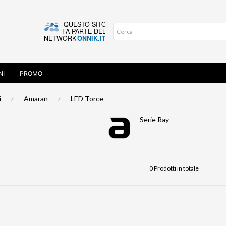
NI
PROMO
i
Amaran
LED Torce
Serie Ray
0 Prodotti in totale