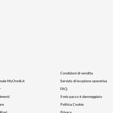
Condizioni di vendita
nale MyOnnik.it
Servizio di locazione operativa
r
FAQ
imenti
Il mio pacco è danneggiato
are
Politica Cookie
itori
Privacy