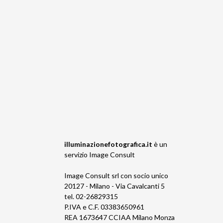
illuminazionefotografica.it
è un
servizio
Image Consult
Image Consult srl con socio unico
20127 - Milano - Via Cavalcanti 5
tel. 02-26829315
P.IVA e C.F. 03383650961
REA 1673647 CCIAA Milano Monza