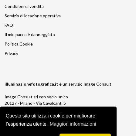
Condizioni di vendita
Servizio di locazione operativa
FAQ
Il mio pacco è danneggiato
Politica Cookie
Privacy
illuminazionefotografica.it
è un servizio
Image Consult
Image Consult srl con socio unico
20127 - Milano - Via Cavalcanti 5
tel. 02-26829315
Questo sito utilizza i cookie per migliorare
P.IVA e C.F. 03383650961
REA 1673647 CCIAA Milano Monza Brianza
l'esperienza utente.
Maggiori informazioni
Registro AEE IT19030000011245
Registro Pile IT13030P00003110