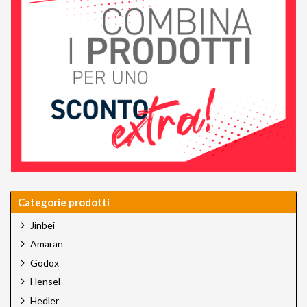
Categorie prodotti
Jinbei
Amaran
Godox
Hensel
Hedler