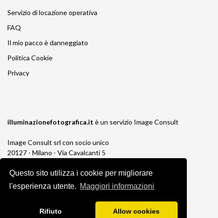
Servizio di locazione operativa
FAQ
Il mio pacco è danneggiato
Politica Cookie
Privacy
illuminazionefotografica.it
è un servizio
Image Consult
Image Consult srl con socio unico
20127 - Milano - Via Cavalcanti 5
tel. 02-26829315
P.IVA e C.F. 03383650961
Questo sito utilizza i cookie per migliorare
REA 1673647 CCIAA Milano Monza Brianza
l'esperienza utente.
Maggiori informazioni
Registro AEE IT19030000011245
Registro Pile IT13030P00003110
Rifiuto
Allow cookies