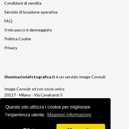
Condizioni di vendita
Servizio di locazione operativa
FAQ
Il mio pacco è danneggiato
Politica Cookie
Privacy
illuminazionefotografica.it
è un servizio
Image Consult
Image Consult srl con socio unico
20127 - Milano - Via Cavalcanti 5
tel. 02-26829315
Questo sito utilizza i cookie per migliorare
P.IVA e C.F. 03383650961
REA 1673647 CCIAA Milano Monza Brianza
l'esperienza utente.
Maggiori informazioni
Registro AEE IT19030000011245
Registro Pile IT13030P00003110