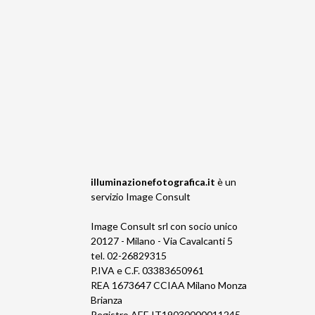
illuminazionefotografica.it
è un
servizio
Image Consult
Image Consult srl con socio unico
20127 - Milano - Via Cavalcanti 5
tel. 02-26829315
P.IVA e C.F. 03383650961
REA 1673647 CCIAA Milano Monza
Brianza
Registro AEE IT19030000011245