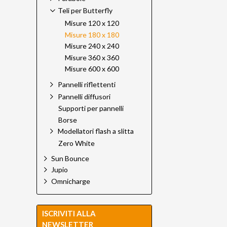
Teli per Butterfly
Misure 120 x 120
Misure 180 x 180
Misure 240 x 240
Misure 360 x 360
Misure 600 x 600
Pannelli riflettenti
Pannelli diffusori
Supporti per pannelli
Borse
Modellatori flash a slitta
Zero White
Sun Bounce
Jupio
Omnicharge
ISCRIVITI ALLA
NEWSLETTER