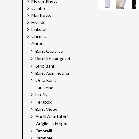
MekingPhoto
Cambo
Manfrotto
HiGlide
Linkstar
Chimera
Aurora
Bank Quadrati
Bank Rettangolari
Strip Bank
Bank Asimmetrici
Octa Bank
Lanterne
Firefly
Terabox
Bank Video
Anelli Adattatori
Griglie strip light
Ombrelli
Parabole