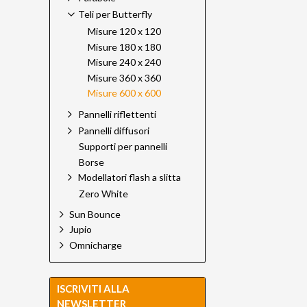
Teli per Butterfly
Misure 120 x 120
Misure 180 x 180
Misure 240 x 240
Misure 360 x 360
Misure 600 x 600
Pannelli riflettenti
Pannelli diffusori
Supporti per pannelli
Borse
Modellatori flash a slitta
Zero White
Sun Bounce
Jupio
Omnicharge
ISCRIVITI ALLA
NEWSLETTER