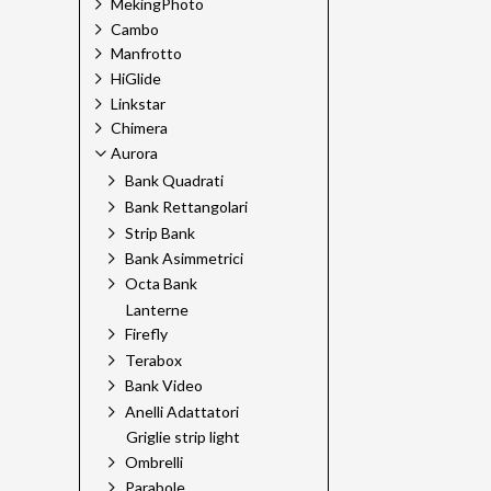
MekingPhoto
Cambo
Manfrotto
HiGlide
Linkstar
Chimera
Aurora
Bank Quadrati
Bank Rettangolari
Strip Bank
Bank Asimmetrici
Octa Bank
Lanterne
Firefly
Terabox
Bank Video
Anelli Adattatori
Griglie strip light
Ombrelli
Parabole