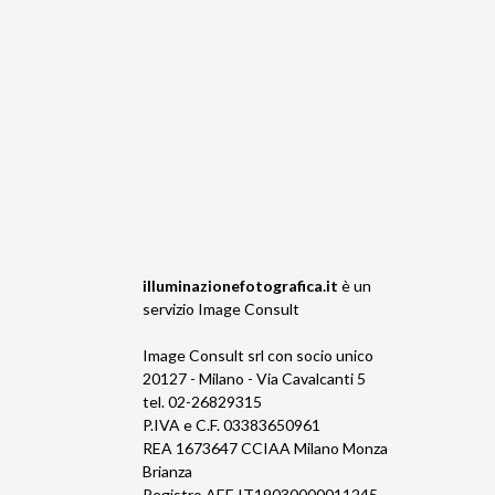
illuminazionefotografica.it
è un
servizio
Image Consult
Image Consult srl con socio unico
20127 - Milano - Via Cavalcanti 5
tel. 02-26829315
P.IVA e C.F. 03383650961
REA 1673647 CCIAA Milano Monza
Brianza
Registro AEE IT19030000011245