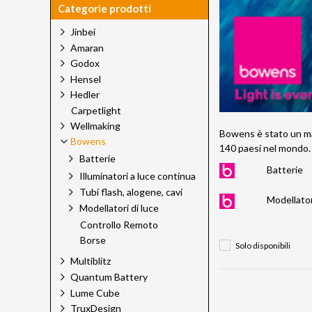
Categorie prodotti
Jinbei
Amaran
Godox
Hensel
Hedler
Carpetlight
Wellmaking
Bowens è stato un marc
Bowens
140 paesi nel mondo.
Batterie
Batterie
Illuminatori a luce continua
Tubi flash, alogene, cavi
Modellator
Modellatori di luce
Controllo Remoto
Borse
Solo disponibili
Multiblitz
Quantum Battery
Lume Cube
TruxDesign