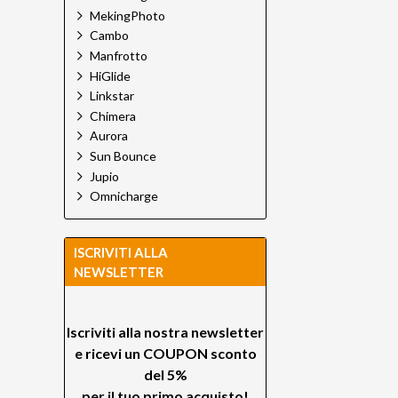
MekingPhoto
Cambo
Manfrotto
HiGlide
Linkstar
Chimera
Aurora
Sun Bounce
Jupio
Omnicharge
ISCRIVITI ALLA
NEWSLETTER
Iscriviti alla nostra newsletter
e ricevi un
COUPON sconto
del 5%
per il tuo primo acquisto!