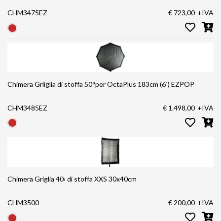
CHM3475EZ
€ 723,00
+IVA
Chimera Grliglia di stoffa 50°per OctaPlus 183cm (6`) EZPOP
CHM3485EZ
€ 1.498,00
+IVA
Chimera Griglia 40› di stoffa XXS 30x40cm
CHM3500
€ 200,00
+IVA