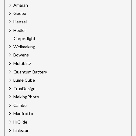
Amaran
Godox
Hensel
Hedler
Carpetlight
Wellmaking
Bowens
Multiblitz
Quantum Battery
Lume Cube
TruxDesign
MekingPhoto
Cambo
Manfrotto
HiGlide
Linkstar