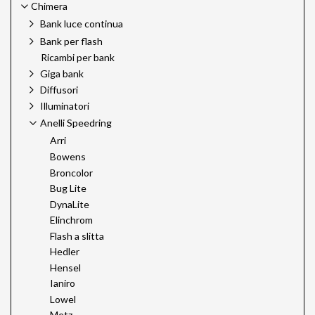
Chimera
Bank luce continua
Bank per flash
Ricambi per bank
Giga bank
Diffusori
Illuminatori
Anelli Speedring
Arri
Bowens
Broncolor
Bug Lite
DynaLite
Elinchrom
Flash a slitta
Hedler
Hensel
Ianiro
Lowel
Metz