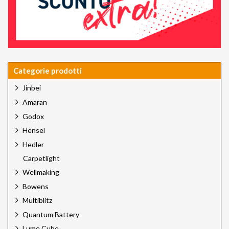
Categorie prodotti
Jinbei
Amaran
Godox
Hensel
Hedler
Carpetlight
Wellmaking
Bowens
Multiblitz
Quantum Battery
Lume Cube