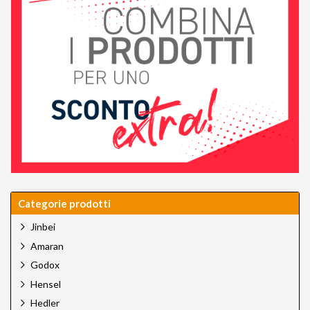
Categorie prodotti
Jinbei
Amaran
Godox
Hensel
Hedler