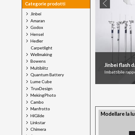
Categorie prodotti
Jinbei
Amaran
Godox
Hensel
Hedler
Carpetlight
Wellmaking
Bowens
Jinbei flash 
Multiblitz
Imbattibile rapp
Quantum Battery
Lume Cube
TruxDesign
MekingPhoto
Cambo
Manfrotto
Modellare la l
HiGlide
Linkstar
Chimera