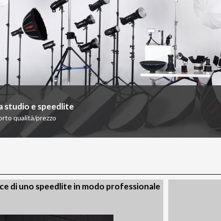
da studio e speedlite
orto qualità/prezzo
uce di uno speedlite in modo professionale