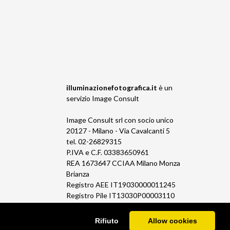
illuminazionefotografica.it
è un
servizio
Image Consult
Image Consult srl con socio unico
20127 - Milano - Via Cavalcanti 5
tel. 02-26829315
P.IVA e C.F. 03383650961
REA 1673647 CCIAA Milano Monza
Brianza
Registro AEE IT19030000011245
Registro Pile IT13030P00003110
Rifiuto
Allow cookies