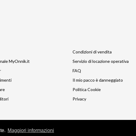
Condizioni di vendita
nale MyOnnik.it
Servizio di locazione operativa
r
FAQ
imenti
Il mio pacco è danneggiato
are
Politica Cookie
itori
Privacy
nte.
Maggiori informazioni