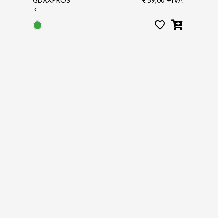
GDXXPROS
€ 59,00
+IVA
°