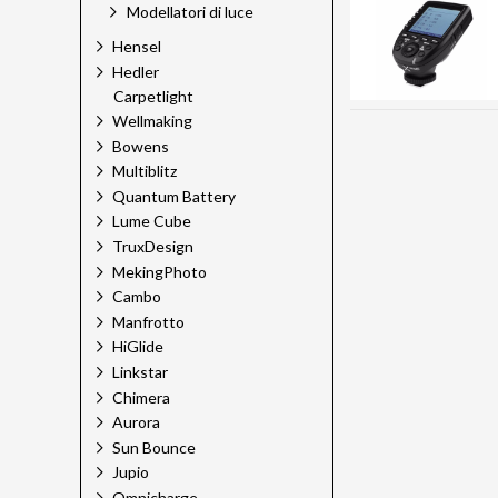
Modellatori di luce
Hensel
Hedler
Carpetlight
Wellmaking
Bowens
Multiblitz
Quantum Battery
Lume Cube
TruxDesign
MekingPhoto
Cambo
Manfrotto
HiGlide
Linkstar
Chimera
Aurora
Sun Bounce
Jupio
Omnicharge