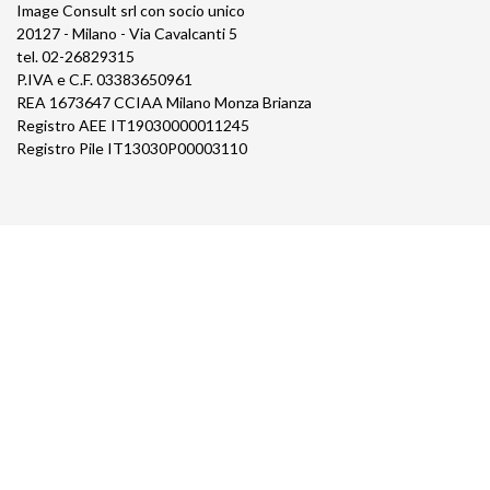
Image Consult srl con socio unico
20127 - Milano - Via Cavalcanti 5
tel. 02-26829315
P.IVA e C.F. 03383650961
REA 1673647 CCIAA Milano Monza Brianza
Registro AEE IT19030000011245
Registro Pile IT13030P00003110