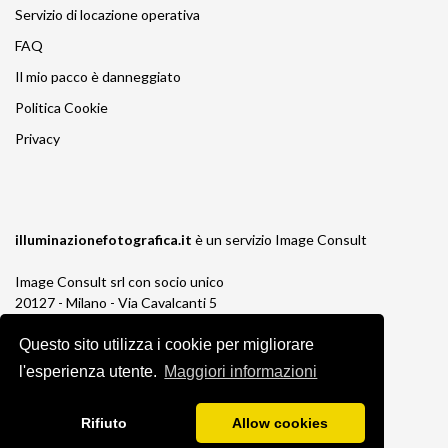
Servizio di locazione operativa
FAQ
Il mio pacco è danneggiato
Politica Cookie
Privacy
illuminazionefotografica.it
è un servizio
Image Consult
Image Consult srl con socio unico
20127 - Milano - Via Cavalcanti 5
tel. 02-26829315
Questo sito utilizza i cookie per migliorare
P.IVA e C.F. 03383650961
REA 1673647 CCIAA Milano Monza Brianza
l'esperienza utente.
Maggiori informazioni
Registro AEE IT19030000011245
Registro Pile IT13030P00003110
Rifiuto
Allow cookies