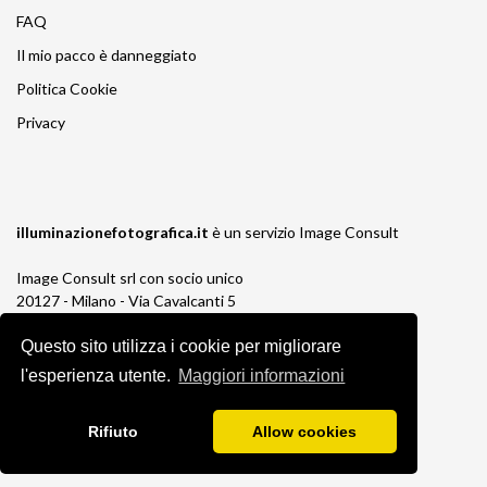
FAQ
Il mio pacco è danneggiato
Politica Cookie
Privacy
illuminazionefotografica.it
è un servizio
Image Consult
Image Consult srl con socio unico
20127 - Milano - Via Cavalcanti 5
tel. 02-26829315
Questo sito utilizza i cookie per migliorare
P.IVA e C.F. 03383650961
REA 1673647 CCIAA Milano Monza Brianza
l'esperienza utente.
Maggiori informazioni
Registro AEE IT19030000011245
Registro Pile IT13030P00003110
Rifiuto
Allow cookies