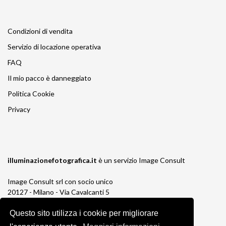
Condizioni di vendita
Servizio di locazione operativa
FAQ
Il mio pacco è danneggiato
Politica Cookie
Privacy
illuminazionefotografica.it
è un servizio
Image Consult
Image Consult srl con socio unico
20127 - Milano - Via Cavalcanti 5
tel. 02-26829315
P.IVA e C.F. 03383650961
Questo sito utilizza i cookie per migliorare
REA 1673647 CCIAA Milano Monza Brianza