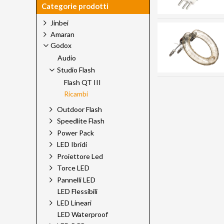
Categorie prodotti
Jinbei
Amaran
Godox
Audio
Studio Flash
Flash QT III
Ricambi
Outdoor Flash
Speedlite Flash
Power Pack
LED Ibridi
Proiettore Led
Torce LED
Pannelli LED
LED Flessibili
LED Lineari
LED Waterproof