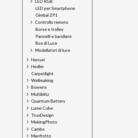
LED RGB
LED per Smartphone
Gimbal ZP1
Controllo remoto
Borse e trolley
Pannelli e bandiere
Box di Luce
Modellatori di luce
Hensel
Hedler
Carpetlight
Wellmaking
Bowens
Multiblitz
Quantum Battery
Lume Cube
TruxDesign
MekingPhoto
Cambo
Manfrotto