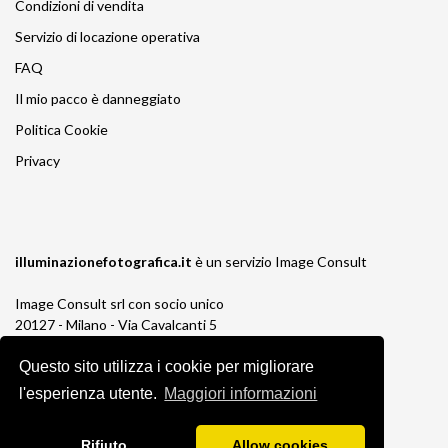
Condizioni di vendita
Servizio di locazione operativa
FAQ
Il mio pacco è danneggiato
Politica Cookie
Privacy
illuminazionefotografica.it
è un servizio
Image Consult
Image Consult srl con socio unico
20127 - Milano - Via Cavalcanti 5
tel. 02-26829315
Questo sito utilizza i cookie per migliorare
P.IVA e C.F. 03383650961
REA 1673647 CCIAA Milano Monza Brianza
l'esperienza utente.
Maggiori informazioni
Registro AEE IT19030000011245
Registro Pile IT13030P00003110
Rifiuto
Allow cookies