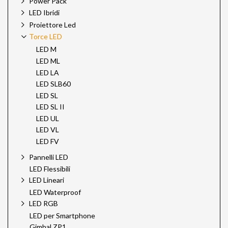
Power Pack
LED Ibridi
Proiettore Led
Torce LED
LED M
LED ML
LED LA
LED SLB60
LED SL
LED SL II
LED UL
LED VL
LED FV
Pannelli LED
LED Flessibili
LED Lineari
LED Waterproof
LED RGB
LED per Smartphone
Gimbal ZP1