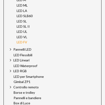
LED ML
LED LA
LED SLB60
LED SL
LED SL II
LED UL
LED VL
LED FV
Pannelli LED
LED Flessibili
LED Lineari
LED Waterproof
LED RGB
LED per Smartphone
Gimbal ZP1
Controllo remoto
Borse e trolley
Pannelli e bandiere
Box di Luce