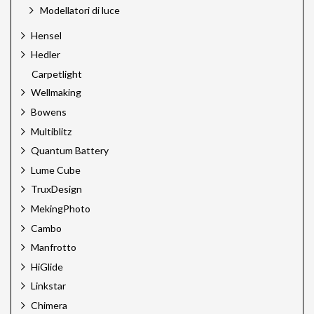
Modellatori di luce
Hensel
Hedler
Carpetlight
Wellmaking
Bowens
Multiblitz
Quantum Battery
Lume Cube
TruxDesign
MekingPhoto
Cambo
Manfrotto
HiGlide
Linkstar
Chimera