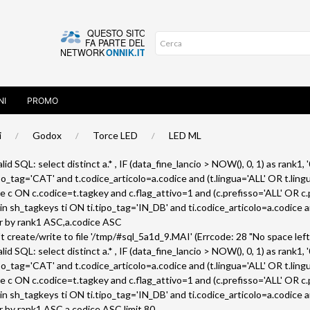
NI
PROMO
i
Godox
Torce LED
LED ML
lid SQL: select distinct a.* , IF (data_fine_lancio > NOW(), 0, 1) as rank1, 
o_tag='CAT' and t.codice_articolo=a.codice and (t.lingua='ALL' OR t.lingu
ie c ON c.codice=t.tagkey and c.flag_attivo=1 and (c.prefisso='ALL' OR c.p
oin sh_tagkeys ti ON ti.tipo_tag='IN_DB' and ti.codice_articolo=a.codice 
er by rank1 ASC,a.codice ASC
n't create/write to file '/tmp/#sql_5a1d_9.MAI' (Errcode: 28 "No space left
lid SQL: select distinct a.* , IF (data_fine_lancio > NOW(), 0, 1) as rank1, 
o_tag='CAT' and t.codice_articolo=a.codice and (t.lingua='ALL' OR t.lingu
ie c ON c.codice=t.tagkey and c.flag_attivo=1 and (c.prefisso='ALL' OR c.p
oin sh_tagkeys ti ON ti.tipo_tag='IN_DB' and ti.codice_articolo=a.codice 
er by rank1 ASC,a.codice ASC limit 80