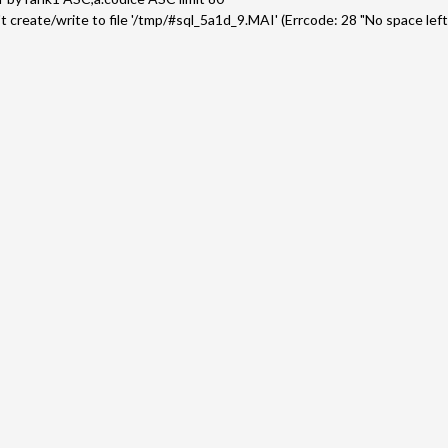
n't create/write to file '/tmp/#sql_5a1d_9.MAI' (Errcode: 28 "No space left