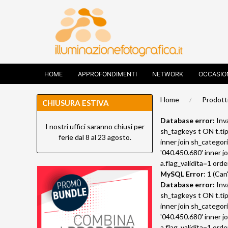
HOME
APPROFONDIMENTI
NETWORK
OCCASIO
Home
Prodott
CHIUSURA ESTIVA
Database error:
Inva
I nostri uffici saranno chiusi per
sh_tagkeys t ON t.tip
ferie dal 8 al 23 agosto.
inner join sh_categor
'040.450.680' inner j
a.flag_validita=1 ord
MySQL Error
: 1 (Ca
Database error:
Inva
sh_tagkeys t ON t.tip
inner join sh_categor
'040.450.680' inner j
a.flag_validita=1 ord