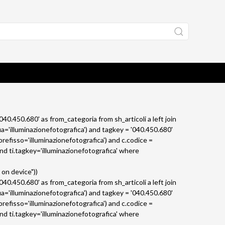
'040.450.680' as from_categoria from sh_articoli a left join
a='illuminazionefotografica') and tagkey = '040.450.680'
refisso='illuminazionefotografica') and c.codice =
and ti.tagkey='illuminazionefotografica' where
 on device"))
'040.450.680' as from_categoria from sh_articoli a left join
a='illuminazionefotografica') and tagkey = '040.450.680'
refisso='illuminazionefotografica') and c.codice =
and ti.tagkey='illuminazionefotografica' where