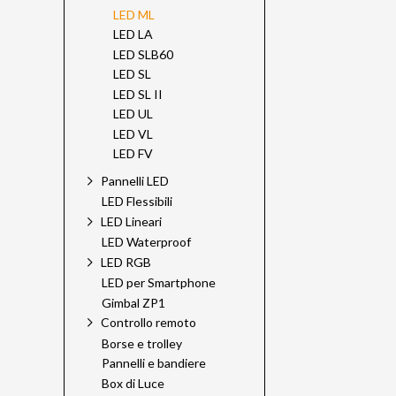
LED ML
LED LA
LED SLB60
LED SL
LED SL II
LED UL
LED VL
LED FV
Pannelli LED
LED Flessibili
LED Lineari
LED Waterproof
LED RGB
LED per Smartphone
Gimbal ZP1
Controllo remoto
Borse e trolley
Pannelli e bandiere
Box di Luce