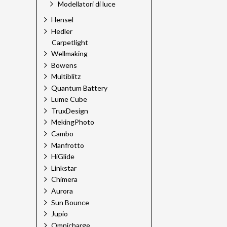
Modellatori di luce
Hensel
Hedler
Carpetlight
Wellmaking
Bowens
Multiblitz
Quantum Battery
Lume Cube
TruxDesign
MekingPhoto
Cambo
Manfrotto
HiGlide
Linkstar
Chimera
Aurora
Sun Bounce
Jupio
Omnicharge