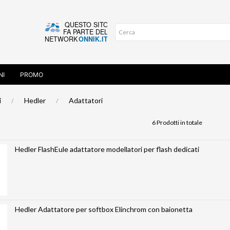
NI
PROMO
i
Hedler
Adattatori
6 Prodotti in totale
Hedler FlashEule adattatore modellatori per flash dedicati
Hedler Adattatore per softbox Elinchrom con baionetta