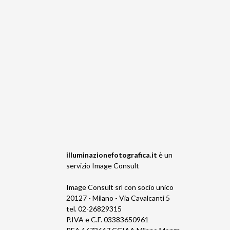
illuminazionefotografica.it
è un
servizio
Image Consult
Image Consult srl con socio unico
20127 - Milano - Via Cavalcanti 5
tel. 02-26829315
P.IVA e C.F. 03383650961