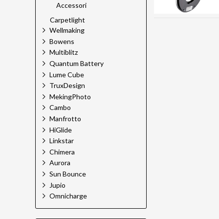
Accessori
Carpetlight
Wellmaking
Bowens
Multiblitz
Quantum Battery
Lume Cube
TruxDesign
MekingPhoto
Cambo
Manfrotto
HiGlide
Linkstar
Chimera
Aurora
Sun Bounce
Jupio
Omnicharge