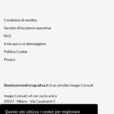
Condizioni di vendita
Servizio di locazione operativa
FAQ
Il mio pacco è danneggiato
Politica Cookie
Privacy
illuminazionefotografica.it
è un servizio
Image Consult
Image Consult srl con socio unico
20127 - Milano - Via Cavalcanti 5
tel. 02-26829315
Questo sito utilizza i cookie per migliorare
P.IVA e C.F. 03383650961