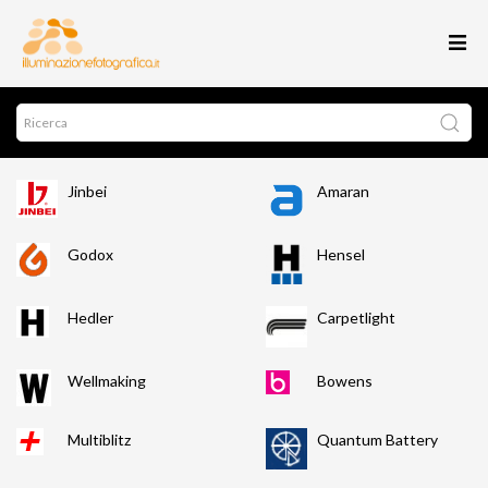
Jinbei
Amaran
Godox
Hensel
Hedler
Carpetlight
Wellmaking
Bowens
Multiblitz
Quantum Battery