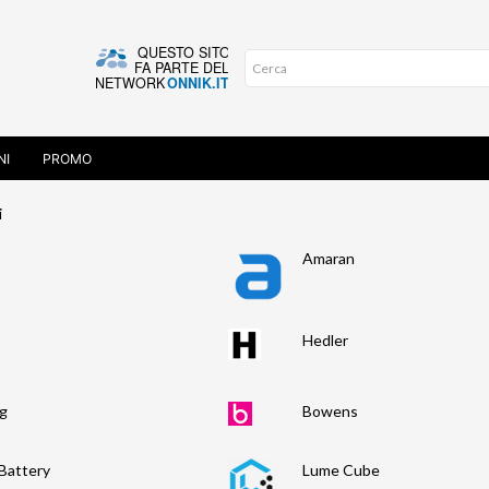
NI
PROMO
i
Amaran
Hedler
g
Bowens
Battery
Lume Cube