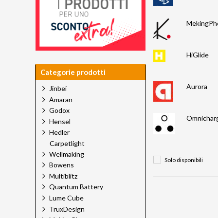
MekingPh
HiGlide
Categorie prodotti
Aurora
Jinbei
Amaran
Godox
Omnichar
Hensel
Hedler
Carpetlight
Wellmaking
Solo disponibili
Bowens
Multiblitz
Quantum Battery
Lume Cube
TruxDesign