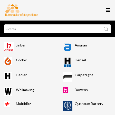
Jinbei
Amaran
Godox
Hensel
Hedler
Carpetlight
Wellmaking
Bowens
Multiblitz
Quantum Battery