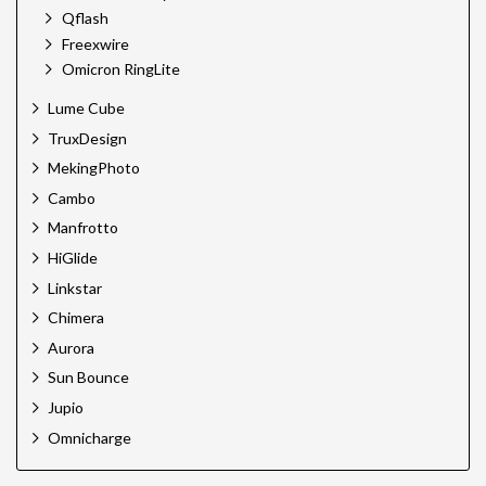
Qflash
Freexwire
Omicron RingLite
Lume Cube
TruxDesign
MekingPhoto
Cambo
Manfrotto
HiGlide
Linkstar
Chimera
Aurora
Sun Bounce
Jupio
Omnicharge