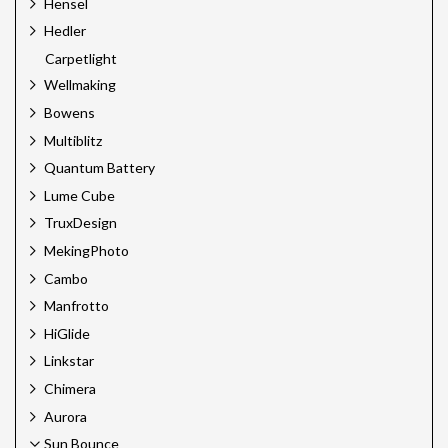
Hensel
Hedler
Carpetlight
Wellmaking
Bowens
Multiblitz
Quantum Battery
Lume Cube
TruxDesign
MekingPhoto
Cambo
Manfrotto
HiGlide
Linkstar
Chimera
Aurora
Sun Bounce