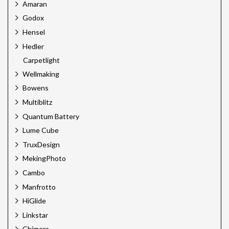
Amaran
Godox
Hensel
Hedler
Carpetlight
Wellmaking
Bowens
Multiblitz
Quantum Battery
Lume Cube
TruxDesign
MekingPhoto
Cambo
Manfrotto
HiGlide
Linkstar
Chimera