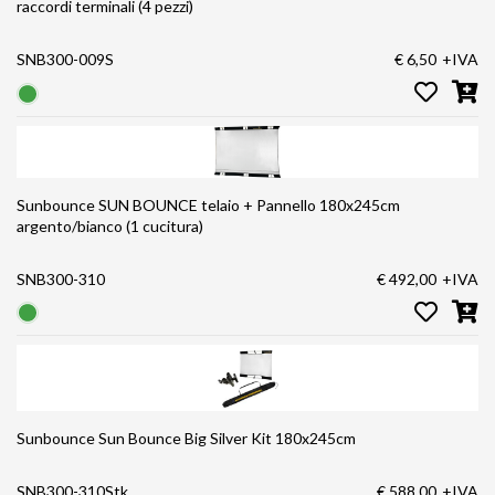
raccordi terminali (4 pezzi)
SNB300-009S
€ 6,50
+IVA
Sunbounce SUN BOUNCE telaio + Pannello 180x245cm
argento/bianco (1 cucitura)
SNB300-310
€ 492,00
+IVA
Sunbounce Sun Bounce Big Silver Kit 180x245cm
SNB300-310Stk
€ 588,00
+IVA